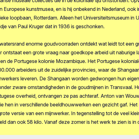
aanse museale collecties die in de koloniale tijd ontstonden. O
 Europese kunstmusea, en is hij onbekend in Nederland, ook i
tistieke loopbaan, Rotterdam. Alleen het Universiteitsmuseum in 
ldje van Paul Kruger dat in 1936 is geschonken.
watersrand enorme goudvoorraden ontdekt wat leidt tot een g
 ontstaat een grote vraag naar goedkope arbeid uit naburige l
n de Portugese kolonie Mozambique. Het Portugese koloniale
100.000 arbeiders uit de zuidelijke provincies, waar de Shangaan 
jnwerkers leveren. De Shangaan worden gedwongen hun eigen 
onder zware omstandigheden in de goudmijnen in Transvaal. Hun
rtugese overheid, ontvangen ze pas achteraf. Anton van Wouw
ie hen in verschillende beeldhouwwerken een gezicht gaf. He
rote versie van een mijnwerker. In tegenstelling tot de veel kl
eld dan ook 58 kilo. Vanaf deze zomer is het werk te zien is in 