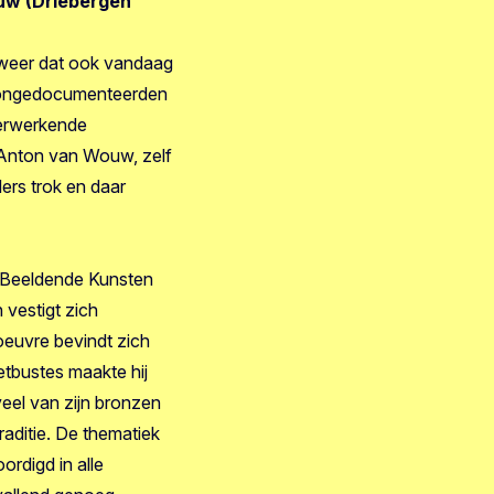
uw (Driebergen
 weer dat ook vandaag
n ongedocumenteerden
verwerkende
. Anton van Wouw, zelf
ers trok en daar
n Beeldende Kunsten
 vestigt zich
 oeuvre bevindt zich
etbustes maakte hij
el van zijn bronzen
raditie. De thematiek
rdigd in alle