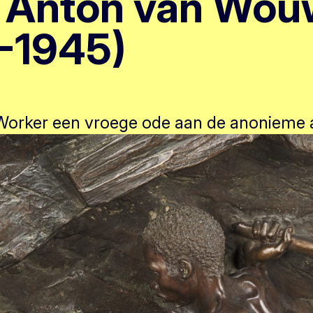
 Anton van Wou
-1945)
rker een vroege ode aan de anonieme 