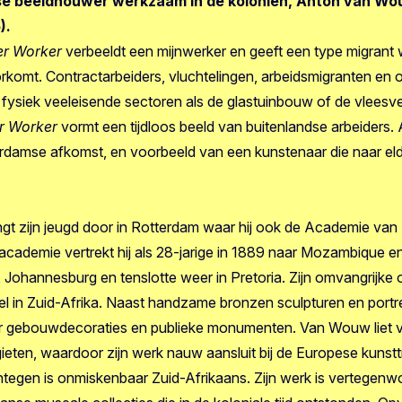
e beeldhouwer werkzaam in de koloniën, Anton van Wo
).
r Worker
verbeeldt een mijnwerker en geeft een type migrant
rkomt. Contractarbeiders, vluchtelingen, arbeidsmigranten e
 fysiek veeleisende sectoren als de glastuinbouw of de vlees
 Worker
vormt een tijdloos beeld van buitenlandse arbeiders
rdamse afkomst, en voorbeeld van een kunstenaar die naar eld
t zijn jeugd door in Rotterdam waar hij ook de Academie va
academie vertrekt hij als 28-jarige in 1889 naar Mozambique en
, Johannesburg en tenslotte weer in Pretoria. Zijn omvangrijke
el in Zuid-Afrika. Naast handzame bronzen sculpturen en portr
r gebouwdecoraties en publieke monumenten. Van Wouw liet ve
eten, waardoor zijn werk nauw aansluit bij de Europese kunstt
gen is onmiskenbaar Zuid-Afrikaans. Zijn werk is vertegenwoo