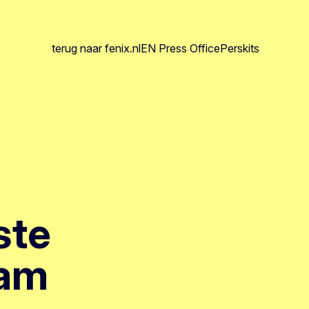
terug naar fenix.nl
EN Press Office
Perskits
ste
aam