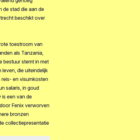
pvallend genoeg
n de stad die aan de
Utrecht beschikt over
rote toestroom van
anden als Tanzania,
 bestuur stemt in met
leven, die uiteindelijk
reis- en visumkosten
 salaris, in goud
 is een van de
t door Fenix verworven
einere bronzen
de collectiepresentatie